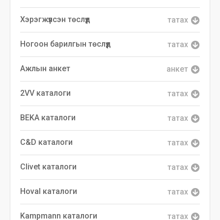
Хэрэгжүүлсэн төслүүд
татах
Ногоон барилгын төслүүд
татах
Ажлын анкет
анкет
2VV каталоги
татах
BEKA каталоги
татах
C&D каталоги
татах
Clivet каталоги
татах
Hoval каталоги
татах
Kampmann каталоги
татах