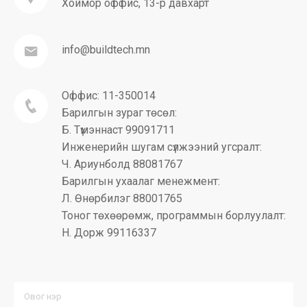
Хоймор оффис, 13-р давхарт
info@buildtech.mn
Оффис: 11-350014
Барилгын зураг төсөл:
Б. Түмэннаст 99091711
Инженерийн шугам сүлжээний угсралт:
Ч. Ариунболд 88081767
Барилгын ухаалаг менежмент:
Л. Өнөрбилэг 88001765
Тоног төхөөрөмж, программын борлуулалт:
Н. Дорж 99116337