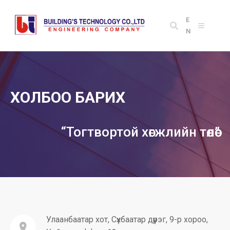
E
N
ХОЛБОО БАРИХ
“Тогтвортой хөгжлийн төлөө”
Улаанбаатар хот, Сүхбаатар дүүрэг, 9-р хороо,