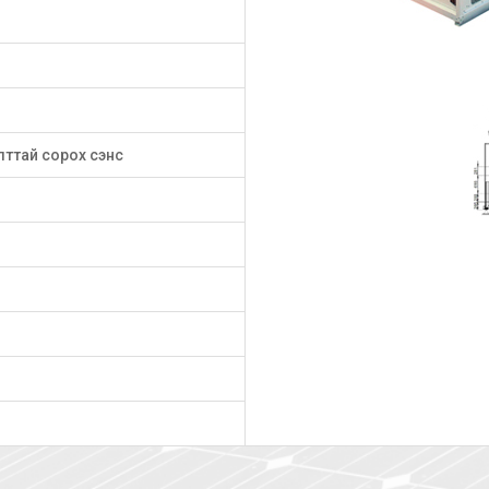
лттай сорох сэнс