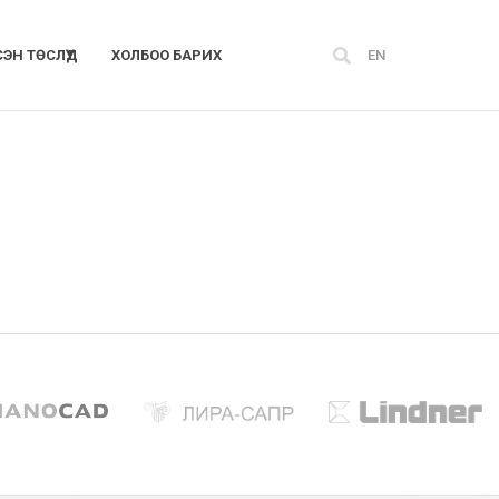
СЭН ТӨСЛҮҮД
ХОЛБОО БАРИХ
EN
“Тогтвортой хөгжлийн төлөө”