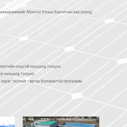
төхөөрөмжийг Монгол Улсын барилгын зах зээлд
длөлтийн онцгой нөхцөлд тооцно.
й нөхцөлд тооцно.
 зураг төслийг гаргах боломжтой программ.