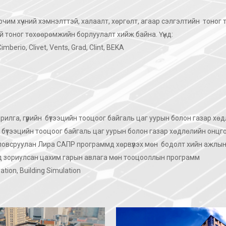
им хүчний хэмнэлттэй, халаалт, хөргөлт, агаар сэлгэлтийн
тоног 
й тоног төхөөрөмжийн борлуулалт хийж байна. Үүнд:
mberio, Clivet, Vents, Grad, Clint, BEKA
рилга, гүүрийн
бүтээцийн тооцоог байгаль цаг уурын болон газар хө
үтээцийн тооцоог байгаль цаг уурын болон газар хөдлөлийн онцго
ловсруулан Лира САПР программд хөрвүүлэх мөн
бодолт хийн ажлын
дэд зориулсан цахим гарын авлага мөн тооцооллын программ
on, Building Simulation