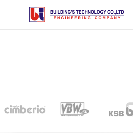
ТОНОГ ТӨХӨӨРӨМЖ ПРОГ