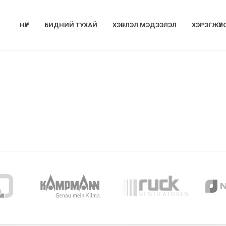
НҮҮР
БИДНИЙ ТУХАЙ
ХЭВЛЭЛ МЭДЭЭЛЭЛ
ХЭРЭГЖҮҮЛ
РАММЫН БОРЛУУЛАЛТ