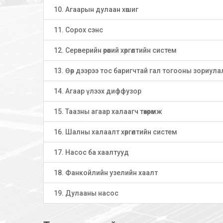
10. Агаарын дулаан хөшиг
11. Сорох сэнс
12. Серверийн өрөөний хөргөлтийн систем
13. Өөр дээрээ тос баригчтай гал тогооны зориула
14. Агаар үлээх диффузор
15. Таазны агаар халаагч төхөөрөмж
16. Шалны халаалт хөргөлтийн систем
17. Насос ба хаалтууд
18. Фанкойлийн узелийн хаалт
19. Дулааны насос