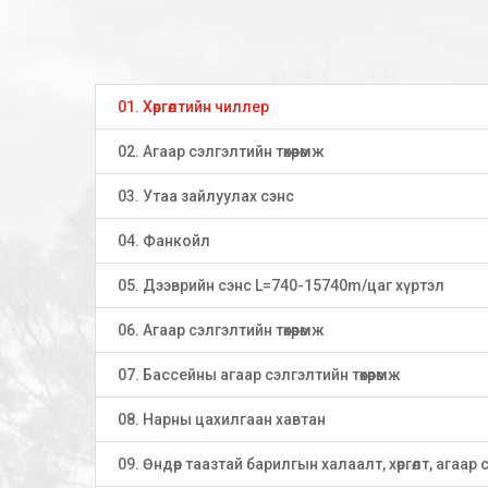
01. Хөргөлтийн чиллер
02. Агаар сэлгэлтийн төхөөрөмж
03. Утаа зайлуулах сэнс
04. Фанкойл
05. Дээврийн сэнс L=740-15740m/цаг хүртэл
06. Агаар сэлгэлтийн төхөөрөмж
07. Бассейны агаар сэлгэлтийн төхөөрөмж
08. Нарны цахилгаан хавтан
09. Өндөр таазтай барилгын халаалт, хөргөлт, агаар