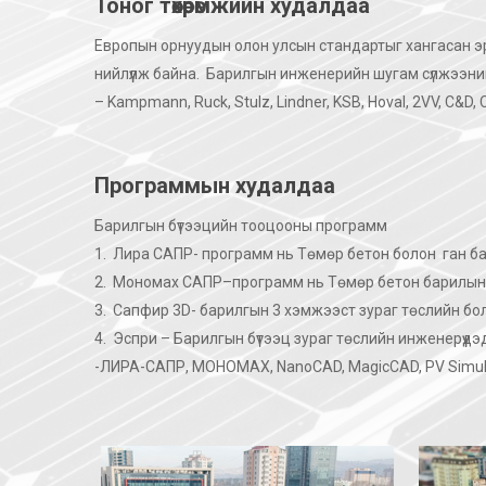
Тоног төхөөрөмжийн худалдаа
Европын орнуудын олон улсын стандартыг хангасан эрч
нийлүүлж байна. Барилгын инженерийн шугам сүлжээни
– Kampmann, Ruck, Stulz, Lindner, KSB, Hoval, 2VV, C&D, Ci
Программын худалдаа
Барилгын бүтээцийн тооцооны программ
1.
Лира САПР- программ нь Төмөр бетон болон
ган ба
2.
Мономах САПР–программ нь Төмөр бетон барилын б
3.
Сапфир 3D- барилгын 3 хэмжээст зураг төслийн бо
4.
Эспри – Барилгын бүтээц зураг төслийн инженерүү
-ЛИРА-САПР, МОНОМАХ, NanoCAD, MagicCAD, PV Simulati