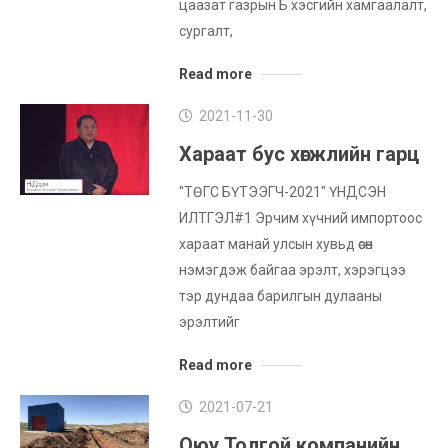
цаазат газрын Б хэсгийн хамгаалалт,
сургалт,
Read more
2021-11-30
Хараат бус хөгжлийн гарц
"ТӨГС БҮТЭЭГЧ-2021" ҮНДСЭН
ИЛТГЭЛ#1 Эрчим хүчний импортоос
хараат манай улсын хувьд өсөн
нэмэгдэж байгаа эрэлт, хэрэгцээ
тэр дундаа барилгын дулааны
эрэлтийг
Read more
2021-07-21
Оюу Толгой компанийн