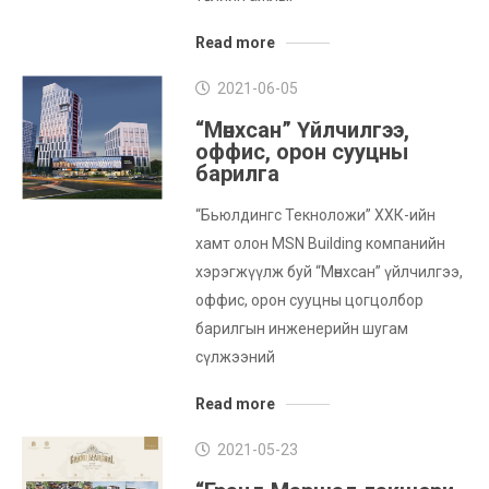
Read more
2021-06-05
“Мөнхсан” Үйлчилгээ,
оффис, орон сууцны
барилга
“Бьюлдингс Текноложи” ХХК-ийн
хамт олон MSN Building компанийн
хэрэгжүүлж буй “Мөнхсан” үйлчилгээ,
оффис, орон сууцны цогцолбор
барилгын инженерийн шугам
сүлжээний
Read more
2021-05-23