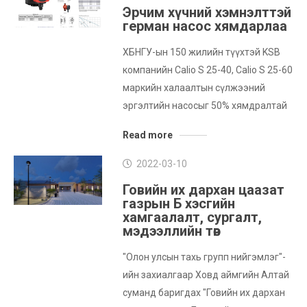
Эрчим хүчний хэмнэлттэй
герман насос хямдарлаа
ХБНГУ-ын 150 жилийн түүхтэй KSB
компанийн Calio S 25-40, Calio S 25-60
маркийн халаалтын сүлжээний
эргэлтийн насосыг 50% хямдралтай
Read more
2022-03-10
Говийн их дархан цаазат
газрын Б хэсгийн
хамгаалалт, сургалт,
мэдээллийн төв
"Олон улсын тахь групп нийгэмлэг"-
ийн захиалгаар Ховд аймгийн Алтай
суманд баригдах "Говийн их дархан