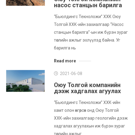
насос станцын барилга
“Бьюлдингс Текноложи” ХХК Оюу
Толгой ХХК-ийн захиалгаар “Насос
станцын барилга”-ын иж бүрэн зураг
төслийн ажлыг эхлүүлэд байна. Уг
барилга нь
Read more
2021-06-08
Оюу Толгой компанийн
дээж хадгалах агуулах
“Бьюлдингс Текноложи” ХХК-ийн
хамт олон өнгөрсөн онд Оюу Толгой
ХХК-ийн захиалгаар геологийн дээж
хадгалах агуулахын иж бүрэн зураг
төслийн ажлыг