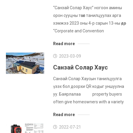
“Санзай Солар Хаус” ногоон амины
орон сууцны төсөл танилцуулах арга
хэмжээ 2023 оны 4-р сарын 13-ны өдөр
“Corporate and Convention
Read more
2023-03-09
Санзай Солар Хаус
Санзай Солар Хаусын танилцуулга
үзэх бол доорхи QR кодыг уншуулна
уу. Баярлалаа property buyers
often give homeowners with a variety
Read more
2022-07-21