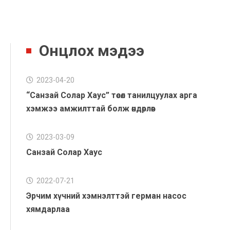
Онцлох мэдээ
2023-04-20
“Санзай Солар Хаус” төсөл танилцуулах арга
хэмжээ амжилттай болж өндөрлөв
2023-03-09
Санзай Солар Хаус
2022-07-21
Эрчим хүчний хэмнэлттэй герман насос
хямдарлаа