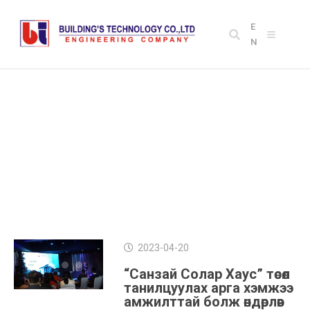
E
N
CATEGORY: NEWS
2023-04-20
“Санзай Солар Хаус” төсөл
танилцуулах арга хэмжээ
амжилттай болж өндөрлөв