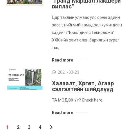
“Гранд Маршал лакшери
виллас”
Цар тахлын улмаас улс орны эдийн
засаг, нийгмийн амьдрал хумигдсан
хэдий ч “Бьюлдингс Текноложи”
ХХК-ийн хамт олон барилгын зураг
төсөл,
Read more
2021-03-23
Халаалт, Хөргөлт, Агаар
сэлгэлтийн шийдлүүд
ТА МЭДЭХ ҮҮ? Check here.
Read more
1
2
3
4