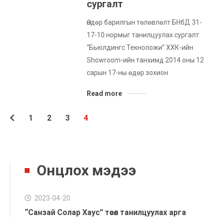
сургалт
Өндөр барилгын төлөвлөлт БНбД 31-
17-10 нормыг танилцуулах сургалт
“Бьюлдингс Текноложи” ХХК-ийн
Showroom-ийн танхимд 2014 оны 12
сарын 17-ны өдөр зохион
Read more
1
2
3
4
Онцлох мэдээ
2023-04-20
“Санзай Солар Хаус” төсөл танилцуулах арга