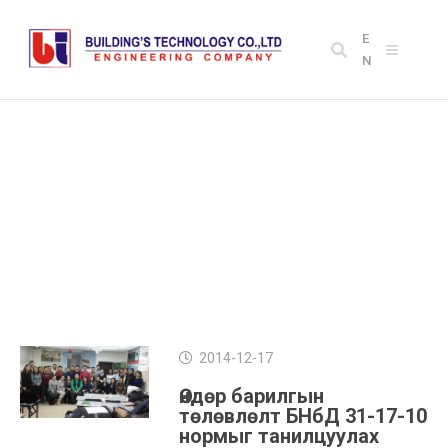
E
N
AUTHOR: BUILDTEC
2014-12-17
Өндөр барилгын
төлөвлөлт БНбД 31-17-10
нормыг танилцуулах