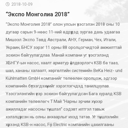
2018-10-09
“Экспо Монголиа 2018”
“Экспо Монголия 2018” олон улсын үзэсгэлэн 2018 оны 10
дугаар сарын 9-нөөс 11-ний өдрүүдэд зургаа дахь удаагаа
Мишээл Экспо Төвд Австрали, АНУ, Герман, Чех, Итали,
Украин, БНСУ зэрэг 11 орны 88 оролцогчидтой амжилттай
зохион байгуулагдлаа. Манай компани уг үзэсгэлэнд
ХБНГУ-ын насос, хаалт арматур үйлдвэрлэгч KSB ба тааз,
шал, хананы халаалт, хөргөлтийн системийн BeKa Heiz- und
Kühlmatten GmbH компанийг төлөөлөн оролцож, эдгээр
компанийн бүтээгдэхүүнийг хэрэглэгчдэд танилцуулав.
Үзэсгэлэнгийн үеэр зохион байгуулагдсан Бага хуралд KSB
компанийн төлөөлөгч Т.Май “Нарны эрчим хүчээр
ажилладаг насосны түншлэл” сэдэвт илтгэл тавьж
хэлэлцүүлсэн нь олны анхаарлыг ихэд татав. Уг түншлэлийн
хүрээнд KSB-н насос, Fiji Electric компанийн цахилгааны