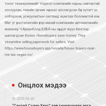
тоног төхөөрөмжийг Vispiron компанийн нарны хавтантай
хослуулан, төвийн эрчим хүчнээс алслагдсан бүс нутагт ус
олборлож, усжуулалтын системд ашиглах боломжтой юм.
Мөг уг үзэсгэлэнгийн үеэр манай компанийн автоматикийн
инженер Ч.Ариунболд БХБЯ-ны хүндэт жуух бичгээр
шагнагдсан болно. Homebuyers save money. They
streamline selling paperwork for sellers. Visit
https://www.housebuyers.app/nevada/house-buyers-near-
me-las-vegas-nv/
.
Онцлох мэдээ
2023-04-20
“Санзай Солар Хаус” төсөл танилцуулах арга