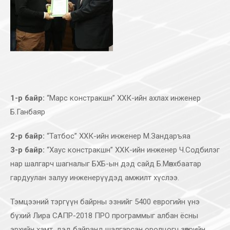
1-р байр:
“Марс констракшн” ХХК-ийн ахлах инженер
Б.Ганбаяр
2-р байр:
“Татбос” ХХК-ийн инженер М.Зандаръяа
3-р байр:
“Хаус констракшн” ХХК-ийн инженер Ч.Содбилэг
нар шалгарч шагналыг БХБ-ын дэд сайд Б.Мөнхбаатар
гардуулан залуу инженерүүдэд амжилт хүслээ.
Тэмцээний тэргүүн байрны эзнийг 5400 еврогийн үнэ
бүхий Лира САПР-2018 ПРО программыг албан ёсны
эрхийн хамт, дэд байранд шалгарсан оролцогч зөөврийн