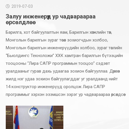
2019-07-03
Залуу инженерүүд ур чадвараараа
өрсөлдлөө
Барилга, хот байгуулалтын яам, Барилгын хөгжлийн төв,
Монголын барилгын зураг төсөл зохиогчдын холбоо,
Монголын барилгын инженерүүдийн холбоо, зураг төслийн
“Бьюлдингс Текноложи” ХХК хамтран барилгын бүтээцийн
тооцооны “Лира САПР программын тооцоо” сэдэвт
уралдааныг гурав дахь удаагаа зохион байгууллаа. Дөрвөн
жилд нэг удаа зохион байгуулагддаг уг уралдаанд нийт
14 конструктор инженерүүд оролцож Лира САПР
программыг хэрхэн эзэмшсэн зэрэг ур чадвараараа өрсөлдсөө