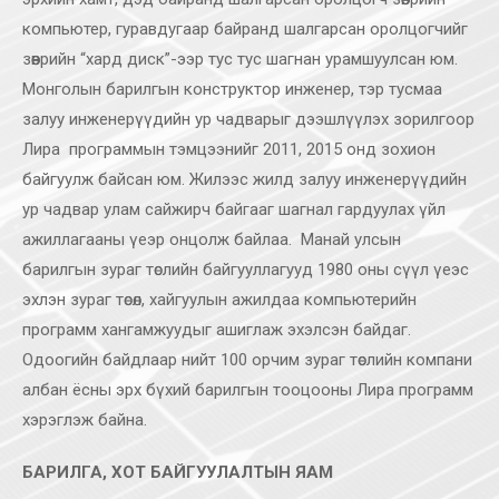
компьютер, гуравдугаар байранд шалгарсан оролцогчийг
зөөврийн “хард диск”-ээр тус тус шагнан урамшуулсан юм.
Монголын барилгын конструктор инженер, тэр тусмаа
залуу инженерүүдийн ур чадварыг дээшлүүлэх зорилгоор
Лира
программын тэмцээнийг 2011, 2015 онд зохион
байгуулж байсан юм. Жилээс жилд залуу инженерүүдийн
ур чадвар улам сайжирч байгааг шагнал гардуулах үйл
ажиллагааны үеэр онцолж байлаа.
Манай улсын
барилгын зураг төслийн байгууллагууд 1980 оны сүүл үеэс
эхлэн зураг төсөл, хайгуулын ажилдаа компьютерийн
программ хангамжуудыг ашиглаж эхэлсэн байдаг.
Одоогийн байдлаар нийт 100 орчим зураг төслийн компани
албан ёсны эрх бүхий барилгын тооцооны Лира программ
хэрэглэж байна.
БАРИЛГА, ХОТ БАЙГУУЛАЛТЫН ЯАМ