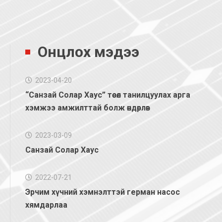
Онцлох мэдээ
2023-04-20
“Санзай Солар Хаус” төсөл танилцуулах арга
хэмжээ амжилттай болж өндөрлөв
2023-03-09
Санзай Солар Хаус
2022-07-21
Эрчим хүчний хэмнэлттэй герман насос
хямдарлаа