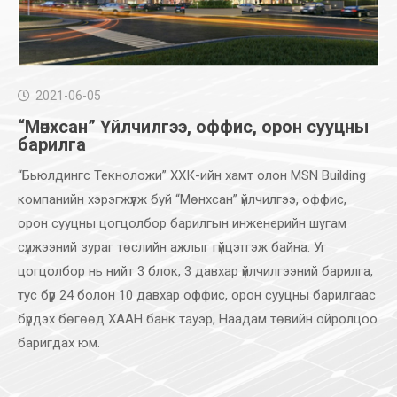
2021-06-05
“Мөнхсан” Үйлчилгээ, оффис, орон сууцны
барилга
“Бьюлдингс Текноложи” ХХК-ийн хамт олон MSN Building
компанийн хэрэгжүүлж буй “Мөнхсан” үйлчилгээ, оффис,
орон сууцны цогцолбор барилгын инженерийн шугам
сүлжээний зураг төслийн ажлыг гүйцэтгэж байна. Уг
цогцолбор нь нийт 3 блок, 3 давхар үйлчилгээний барилга,
тус бүр 24 болон 10 давхар оффис, орон сууцны барилгаас
бүрдэх бөгөөд ХААН банк тауэр, Наадам төвийн ойролцоо
баригдах юм.