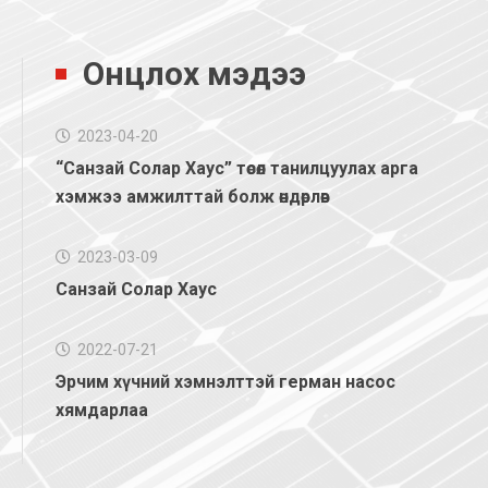
Онцлох мэдээ
2023-04-20
“Санзай Солар Хаус” төсөл танилцуулах арга
хэмжээ амжилттай болж өндөрлөв
2023-03-09
Санзай Солар Хаус
2022-07-21
Эрчим хүчний хэмнэлттэй герман насос
хямдарлаа