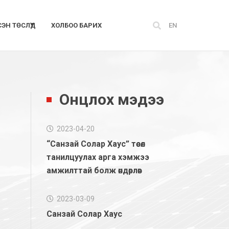
СЭН ТӨСЛҮҮД
ХОЛБОО БАРИХ
EN
Онцлох мэдээ
2023-04-20
“Санзай Солар Хаус” төсөл
танилцуулах арга хэмжээ
амжилттай болж өндөрлөв
2023-03-09
Санзай Солар Хаус