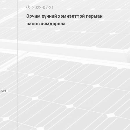
2022-07-21
Эрчим хүчний хэмнэлттэй герман
насос хямдарлаа
а
рын