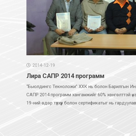
2014-12-19
Лира САПР 2014 программ
“Бьюлдингс Текноложи” ХХК нь болон Барилгын Инж
САПР 2014 программ хангамжийг 60% хөнгөлттэй үнэ
19-ний өдөр түлхүүр болон сертификатыг нь гардуул