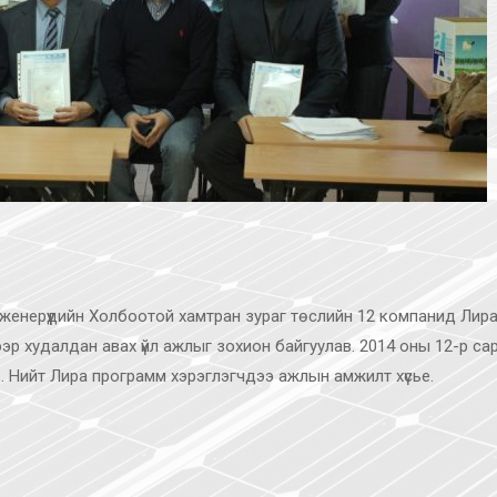
енерүүдийн Холбоотой хамтран зураг төслийн 12 компанид Лир
эр худалдан авах үйл ажлыг зохион байгуулав. 2014 оны 12-р са
ав. Нийт Лира программ хэрэглэгчдээ ажлын амжилт хүсье.