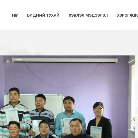
НҮҮР
БИДНИЙ ТУХАЙ
ХЭВЛЭЛ МЭДЭЭЛЭЛ
ХЭРЭГЖҮҮЛ