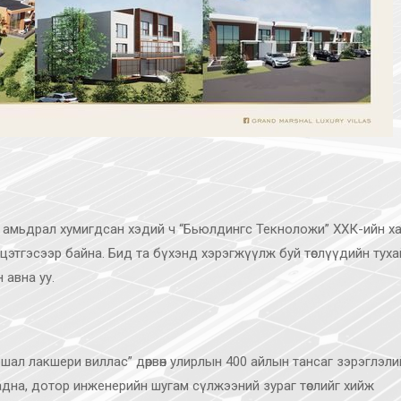
н амьдрал хумигдсан хэдий ч “Бьюлдингс Текноложи” ХХК-ийн х
йцэтгэсээр байна. Бид та бүхэнд хэрэгжүүлж буй төслүүдийн туха
 авна уу.
шал лакшери виллас” дөрвөн улирлын 400 айлын тансаг зэрэглэли
гадна, дотор инженерийн шугам сүлжээний зураг төслийг хийж