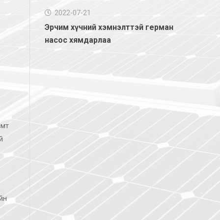
2022-07-21
Эрчим хүчний хэмнэлттэй герман
насос хямдарлаа
амт
й
йн