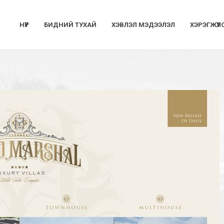
НҮҮР
БИДНИЙ ТУХАЙ
ХЭВЛЭЛ МЭДЭЭЛЭЛ
ХЭРЭГЖҮҮЛ