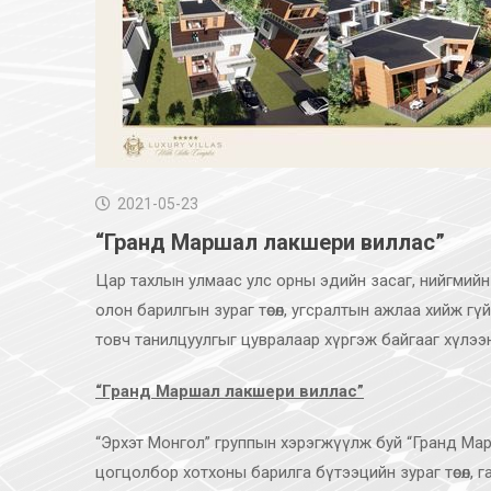
2021-05-23
“Гранд Маршал лакшери виллас”
Цар тахлын улмаас улс орны эдийн засаг, нийгмий
олон барилгын зураг төсөл, угсралтын ажлаа хийж гү
товч танилцуулгыг цувралаар хүргэж байгааг хүлээн
“Гранд Маршал лакшери виллас”
“Эрхэт Монгол” группын хэрэгжүүлж буй “Гранд Мар
цогцолбор хотхоны барилга бүтээцийн зураг төсөл, 