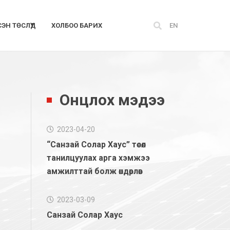
СЭН ТӨСЛҮҮД
ХОЛБОО БАРИХ
EN
Онцлох мэдээ
2023-04-20
“Санзай Солар Хаус” төсөл
танилцуулах арга хэмжээ
амжилттай болж өндөрлөв
2023-03-09
Санзай Солар Хаус