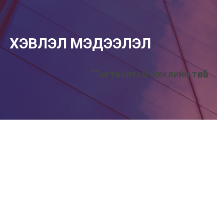
ХЭВЛЭЛ МЭДЭЭЛЭЛ
“Тогтвортой хөгжлийн төлөө”