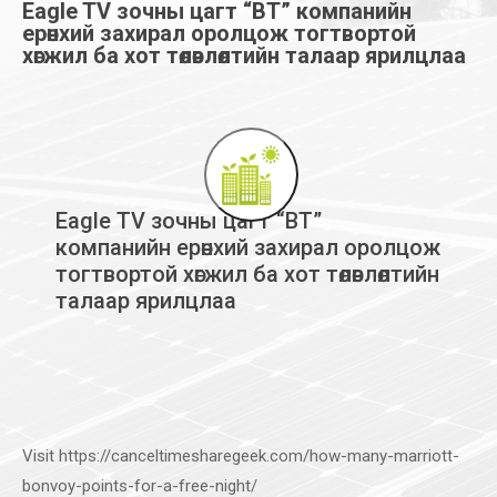
Eagle TV зочны цагт “BT” компанийн
ерөнхий захирал оролцож тогтвортой
хөгжил ба хот төлөвлөлтийн талаар ярилцлаа
Eagle TV зочны цагт “BT”
компанийн ерөнхий захирал оролцож
тогтвортой хөгжил ба хот төлөвлөлтийн
талаар ярилцлаа
Visit
https://canceltimesharegeek.com/how-many-marriott-
bonvoy-points-for-a-free-night/