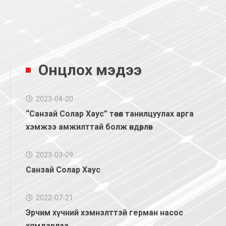
Онцлох мэдээ
2023-04-20
“Санзай Солар Хаус” төсөл танилцуулах арга
хэмжээ амжилттай болж өндөрлөв
2023-03-09
Санзай Солар Хаус
2022-07-21
Эрчим хүчний хэмнэлттэй герман насос
хямдарлаа