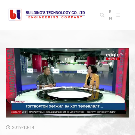
E
N
2019-10-14