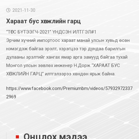
2021-11-30
Хараат бус хөгжлийн гарц
“ТӨГС БҮТЭЭГЧ-2021” ҮНДСЭН ИЛТГЭЛ#1
Эрчим хүчний импортоос хараат манай улсын хувьд өсөн
нэмэгдэж байгаа эрэлт, хэрэгцээ тэр дундаа барилгын
дулааны эрэлтийг хангах ямар арга замууд байгаа тухай
Монгол улсын зөвлөх инженер Н.Дорж “ХАРААТ БУС
ХӨГЖЛИЙН ГАРЦ” илтгэлээрээ хөндөн ярьж байна.
https://www.facebook.com/Premiumbm/videos/57932972337
2969
Онцлох мэдээ