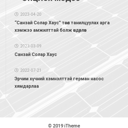
2023-04-20
“Санзай Солар Хаус” төсөл танилцуулах арга
хэмжээ амжилттай болж өндөрлөв
2023-03-09
Санзай Солар Хаус
2022-07-21
Эрчим хүчний хэмнэлттэй герман насос
хямдарлаа
© 2019 iTheme