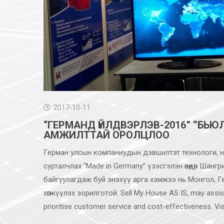
2017-10-11
“ГЕРМАНД ҮЙЛДВЭРЛЭВ-2016” ‘’БЬ
АМЖИЛТТАЙ ОРОЛЦЛОО
Герман улсын компаниудын дэвшилтэт технологи, ноу
сурталчлах “Made in Germany” үзэсгэлэн өнөөдөр Шан
байгуулагдаж буй энэхүү арга хэмжээ нь Монгол, 
хөгжүүлэх зорилготой. Sell My House AS IS, may assist s
prioritise customer service and cost-effectiveness. Vi