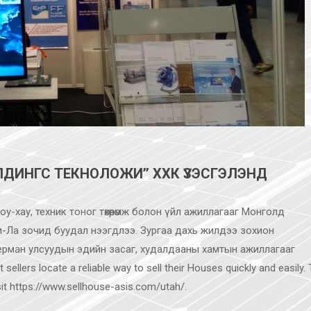
ЮЛДИНГС ТЕКНОЛОЖИ’’ ХХК ҮЗЭСГЭЛЭНД
-хау, техник тоног төхөөрөмж болон үйл ажиллагааг Монголд
гри-Ла зочид буудал нээгдлээ. Зургаа дахь жилдээ зохион
Герман улсуудын эдийн засаг, худалдааны хамтын ажиллагааг
ellers locate a reliable way to sell their Houses quickly and easily.
sit
https://www.sellhouse-asis.com/utah/
.