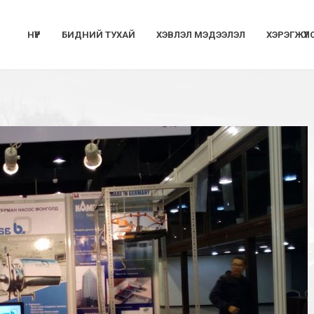
НҮҮР
БИДНИЙ ТУХАЙ
ХЭВЛЭЛ МЭДЭЭЛЭЛ
ХЭРЭГЖҮҮЛ