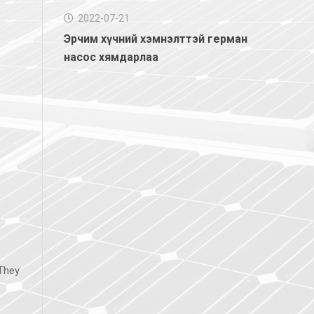
2022-07-21
Эрчим хүчний хэмнэлттэй герман
насос хямдарлаа
 They