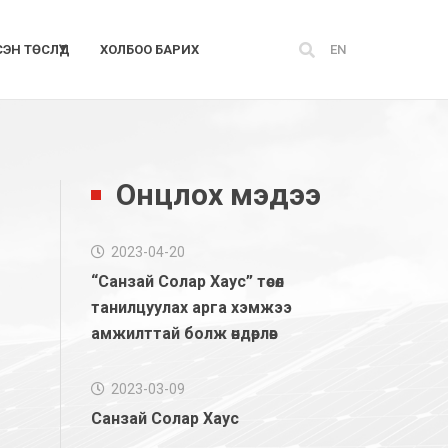
СЭН ТӨСЛҮҮД
ХОЛБОО БАРИХ
EN
Онцлох мэдээ
2023-04-20
“Санзай Солар Хаус” төсөл
танилцуулах арга хэмжээ
амжилттай болж өндөрлөв
2023-03-09
Санзай Солар Хаус