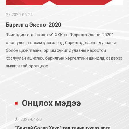
2020-06-24
Барилга Экспо-2020
“Бьюлдингс текноложи’’ ХХК нь “Барилга Экспо-2020”
олон улсын цахим үзэсгэлэнд барилгад нарны дулааны
болон цахилгааны эрчим хүчийг дулааны насостой
хослуулан ашиглах, барилгын хөргөлтийн шийдлүүд сэдвээр
амжилттай оролцлоо.
Онцлох мэдээ
2023-04-20
“Санзай Солар Хаус” төсөл танилцуулах арга